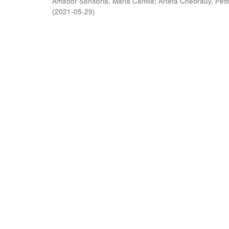
Amador Sanabria, Maria Camila
;
Arteta Chedraüy, Ped
(
2021-05-29
)