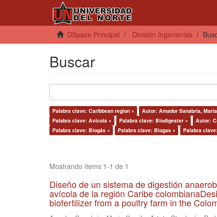
DSpace Principal
División Ingenierías
Bus
Buscar
Palabra clave: Caribbean region ×
Autor: Amador Sanabria, Maria
Palabra clave: Avícola ×
Palabra clave: Biodigester ×
Autor: C
Palabra clave: Biogás ×
Palabra clave: Biogas ×
Palabra clave
Mostrando ítems 1-1 de 1
Diseño de un sistema de digestión anaerob
avícola de la región Caribe colombianaDesi
biofertilizer from a poultry farm in the Co