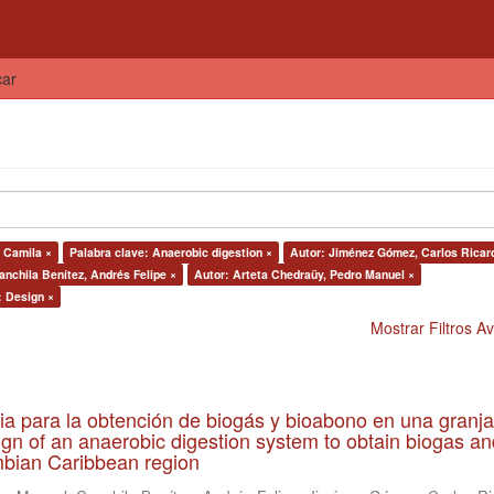
car
 Camila ×
Palabra clave: Anaerobic digestion ×
Autor: Jiménez Gómez, Carlos Ricar
anchila Benítez, Andrés Felipe ×
Autor: Arteta Chedraüy, Pedro Manuel ×
: Design ×
Mostrar Filtros 
ia para la obtención de biogás y bioabono en una granja
gn of an anaerobic digestion system to obtain biogas an
lombian Caribbean region