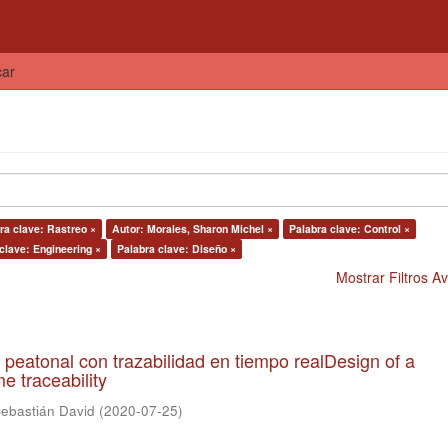
car
ra clave: Rastreo ×
Autor: Morales, Sharon Michel ×
Palabra clave: Control ×
clave: Engineering ×
Palabra clave: Diseño ×
Mostrar Filtros 
 peatonal con trazabilidad en tiempo realDesign of a
e traceability
 Sebastián David
(
2020-07-25
)