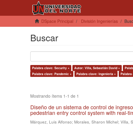
DSpace Principal
División Ingenierías
Bus
Buscar
Palabra clave: Security ×
Autor: Villa, Sebastián David ×
Palab
Palabra clave: Pandemic ×
Palabra clave: Ingeniería ×
Palabra 
Mostrando ítems 1-1 de 1
Diseño de un sistema de control de ingreso
pedestrian entry control system with real-tim
Márquez, Luis Alfonso
;
Morales, Sharon Michel
;
Villa,