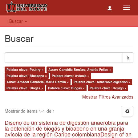
Toggl
navig
Buscar
Buscar
Ir
Palabra clave: Poultry ×
Autor: Canchila Benítez, Andrés Felipe ×
Palabra clave: Bioabono ×
Palabra clave: Avícola ×
Autor: Amador Sanabria, Maria Camila ×
Palabra clave: Anaerobic digestion ×
Palabra clave: Biogás ×
Palabra clave: Biogas ×
Palabra clave: Design ×
Mostrar Filtros Avanzados
Mostrando ítems 1-1 de 1
Diseño de un sistema de digestión anaerobia para
la obtención de biogás y bioabono en una granja
avícola de la región Caribe colombianaDesign of an