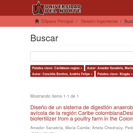
DSpace Principal
División Ingenierías
Bus
Buscar
Palabra clave: Caribbean region ×
Autor: Amador Sanabria, Maria
Autor: Canchila Benítez, Andrés Felipe ×
Palabra clave: Biogás ×
Mostrando ítems 1-1 de 1
Diseño de un sistema de digestión anaerob
avícola de la región Caribe colombianaDesi
biofertilizer from a poultry farm in the Co
Amador Sanabria, Maria Camila
;
Arteta Chedraüy, Ped