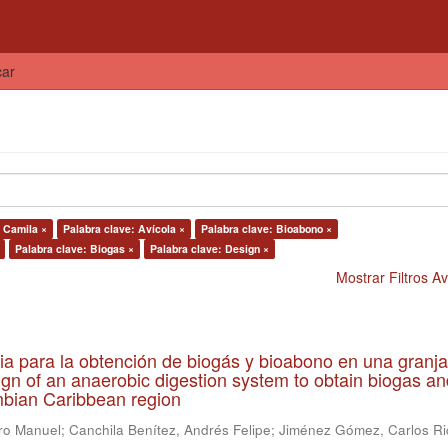
car
 Camila ×
Palabra clave: Avícola ×
Palabra clave: Bioabono ×
Palabra clave: Biogas ×
Palabra clave: Design ×
Mostrar Filtros 
ia para la obtención de biogás y bioabono en una granja
gn of an anaerobic digestion system to obtain biogas an
lombian Caribbean region
ro Manuel
;
Canchila Benítez, Andrés Felipe
;
Jiménez Gómez, Carlos Ri