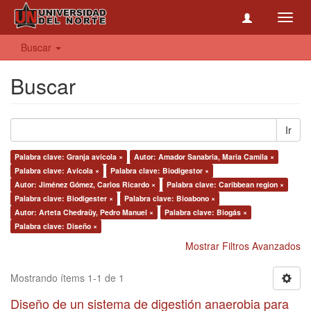
Toggl
navig
Buscar
Buscar
Ir
Palabra clave: Granja avícola ×
Autor: Amador Sanabria, Maria Camila ×
Palabra clave: Avícola ×
Palabra clave: Biodigestor ×
Autor: Jiménez Gómez, Carlos Ricardo ×
Palabra clave: Caribbean region ×
Palabra clave: Biodigester ×
Palabra clave: Bioabono ×
Autor: Arteta Chedraüy, Pedro Manuel ×
Palabra clave: Biogás ×
Palabra clave: Diseño ×
Mostrar Filtros Avanzados
Mostrando ítems 1-1 de 1
Diseño de un sistema de digestión anaerobia para