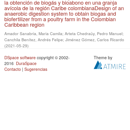
la obtención de biogás y bioabono en una granja
avícola de la región Caribe colombianaDesign of an
anaerobic digestion system to obtain biogas and
biofertilizer from a poultry farm in the Colombian
Caribbean region
Amador Sanabria, Maria Camila
;
Arteta Chedraüy, Pedro Manuel
;
Canchila Benítez, Andrés Felipe
;
Jiménez Gómez, Carlos Ricardo
(
2021-05-29
)
DSpace software
copyright © 2002-
Theme by
2016
DuraSpace
Contacto
|
Sugerencias