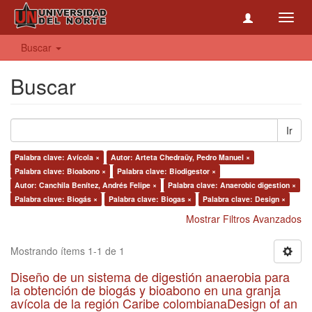
Toggl
navig
Buscar
Buscar
Ir
Palabra clave: Avícola ×
Autor: Arteta Chedraüy, Pedro Manuel ×
Palabra clave: Bioabono ×
Palabra clave: Biodigestor ×
Autor: Canchila Benítez, Andrés Felipe ×
Palabra clave: Anaerobic digestion ×
Palabra clave: Biogás ×
Palabra clave: Biogas ×
Palabra clave: Design ×
Mostrar Filtros Avanzados
Mostrando ítems 1-1 de 1
Diseño de un sistema de digestión anaerobia para
la obtención de biogás y bioabono en una granja
avícola de la región Caribe colombianaDesign of an