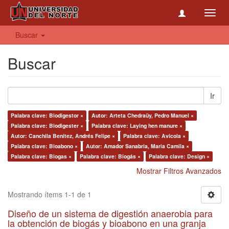
Toggl
navig
Buscar
Buscar
Ir
Palabra clave: Biodigestor ×
Autor: Arteta Chedraüy, Pedro Manuel ×
Palabra clave: Biodigester ×
Palabra clave: Laying hen manure ×
Autor: Canchila Benítez, Andrés Felipe ×
Palabra clave: Avícola ×
Palabra clave: Bioabono ×
Autor: Amador Sanabria, Maria Camila ×
Palabra clave: Biogas ×
Palabra clave: Biogás ×
Palabra clave: Design ×
Mostrar Filtros Avanzados
Mostrando ítems 1-1 de 1
Diseño de un sistema de digestión anaerobia para
la obtención de biogás y bioabono en una granja