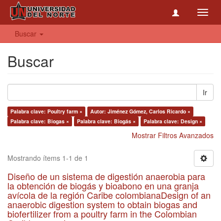
Toggl
navig
Buscar
Buscar
Ir
Palabra clave: Poultry farm ×
Autor: Jiménez Gómez, Carlos Ricardo ×
Palabra clave: Biogas ×
Palabra clave: Biogás ×
Palabra clave: Design ×
Mostrar Filtros Avanzados
Mostrando ítems 1-1 de 1
Diseño de un sistema de digestión anaerobia para
la obtención de biogás y bioabono en una granja
avícola de la región Caribe colombianaDesign of an
anaerobic digestion system to obtain biogas and
biofertilizer from a poultry farm in the Colombian