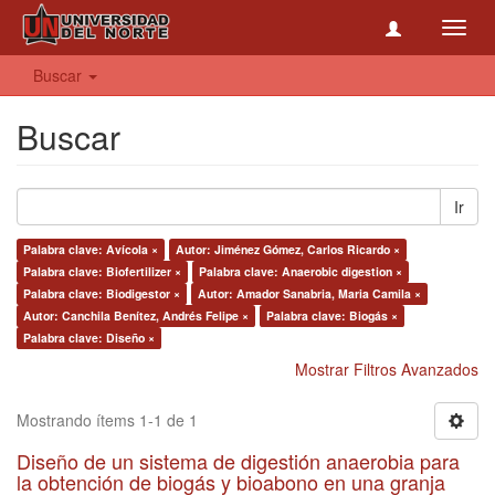
Toggl
navig
Buscar
Buscar
Ir
Palabra clave: Avícola ×
Autor: Jiménez Gómez, Carlos Ricardo ×
Palabra clave: Biofertilizer ×
Palabra clave: Anaerobic digestion ×
Palabra clave: Biodigestor ×
Autor: Amador Sanabria, Maria Camila ×
Autor: Canchila Benítez, Andrés Felipe ×
Palabra clave: Biogás ×
Palabra clave: Diseño ×
Mostrar Filtros Avanzados
Mostrando ítems 1-1 de 1
Diseño de un sistema de digestión anaerobia para
la obtención de biogás y bioabono en una granja