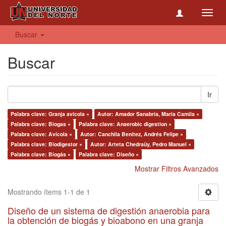
Toggl
navig
Buscar
Buscar
Ir
Palabra clave: Granja avícola ×
Autor: Amador Sanabria, Maria Camila ×
Palabra clave: Biogas ×
Palabra clave: Anaerobic digestion ×
Palabra clave: Avícola ×
Autor: Canchila Benítez, Andrés Felipe ×
Palabra clave: Biodigestor ×
Autor: Arteta Chedraüy, Pedro Manuel ×
Palabra clave: Biogás ×
Palabra clave: Diseño ×
Mostrar Filtros Avanzados
Mostrando ítems 1-1 de 1
Diseño de un sistema de digestión anaerobia para
la obtención de biogás y bioabono en una granja