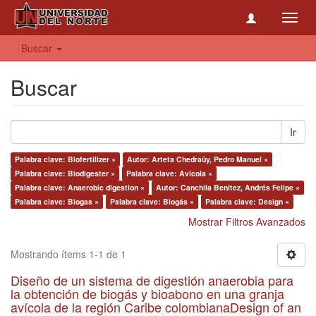
Toggl
navig
Buscar
Buscar
Ir
Palabra clave: Biofertilizer ×
Autor: Arteta Chedraüy, Pedro Manuel ×
Palabra clave: Biodigester ×
Palabra clave: Avícola ×
Palabra clave: Anaerobic digestion ×
Autor: Canchila Benítez, Andrés Felipe ×
Palabra clave: Biogas ×
Palabra clave: Biogás ×
Palabra clave: Design ×
Mostrar Filtros Avanzados
Mostrando ítems 1-1 de 1
Diseño de un sistema de digestión anaerobia para
la obtención de biogás y bioabono en una granja
avícola de la región Caribe colombianaDesign of an