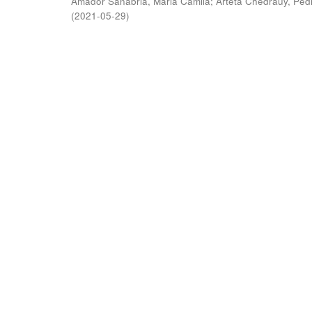
Amador Sanabria, Maria Camila
;
Arteta Chedraüy, Ped
(
2021-05-29
)