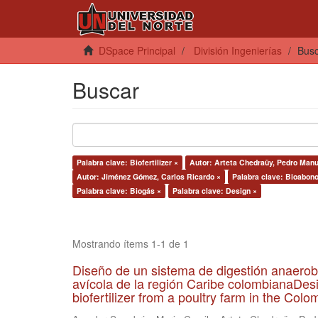
DSpace Principal
División Ingenierías
Bus
Buscar
Palabra clave: Biofertilizer ×
Autor: Arteta Chedraüy, Pedro Manu
Autor: Jiménez Gómez, Carlos Ricardo ×
Palabra clave: Bioabono
Palabra clave: Biogás ×
Palabra clave: Design ×
Mostrando ítems 1-1 de 1
Diseño de un sistema de digestión anaerob
avícola de la región Caribe colombianaDesi
biofertilizer from a poultry farm in the Co