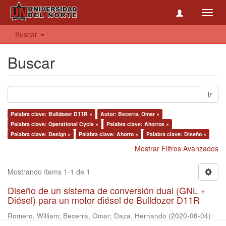
Toggl
navig
Buscar
Buscar
Ir
Palabra clave: Bulldozer D11R ×
Autor: Becerra, Omar ×
Palabra clave: Operational Cycle ×
Palabra clave: Ahorros ×
Palabra clave: Design ×
Palabra clave: Ahorro ×
Palabra clave: Diseño ×
Mostrar Filtros Avanzados
Mostrando ítems 1-1 de 1
Diseño de un sistema de conversión dual (GNL +
Diésel) para un motor diésel de Bulldozer D11R
Romero, William
;
Becerra, Omar
;
Daza, Hernando
(
2020-06-04
)