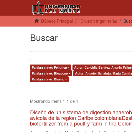
DSpace Principal
División Ingenierías
Bus
Buscar
Palabra clave: Pollution ×
Autor: Canchila Benítez, Andrés Felipe
Palabra clave: Bioabono ×
Autor: Amador Sanabria, Maria Camila
Palabra clave: Diseño ×
Mostrando ítems 1-1 de 1
Diseño de un sistema de digestión anaerob
avícola de la región Caribe colombianaDesi
biofertilizer from a poultry farm in the Co