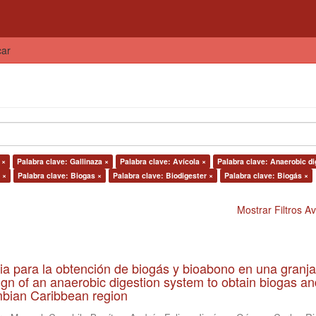
car
 ×
Palabra clave: Gallinaza ×
Palabra clave: Avícola ×
Palabra clave: Anaerobic di
 ×
Palabra clave: Biogas ×
Palabra clave: Biodigester ×
Palabra clave: Biogás ×
Mostrar Filtros 
ia para la obtención de biogás y bioabono en una granja
gn of an anaerobic digestion system to obtain biogas an
lombian Caribbean region