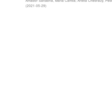
Amador Sanabria, Maria Camila
;
Arteta Chedraüy, Ped
(
2021-05-29
)