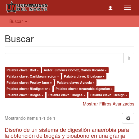
Toggl
navig
Buscar
Buscar
Ir
Palabra clave: Biol ×
Autor: Jiménez Gómez, Carlos Ricardo ×
Palabra clave: Caribbean region ×
Palabra clave: Bioabono ×
Palabra clave: Poultry farm ×
Palabra clave: Avícola ×
Palabra clave: Biodigestor ×
Palabra clave: Anaerobic digestion ×
Palabra clave: Biogás ×
Palabra clave: Biogas ×
Palabra clave: Design ×
Mostrar Filtros Avanzados
Mostrando ítems 1-1 de 1
Diseño de un sistema de digestión anaerobia para
la obtención de biogás y bioabono en una granja