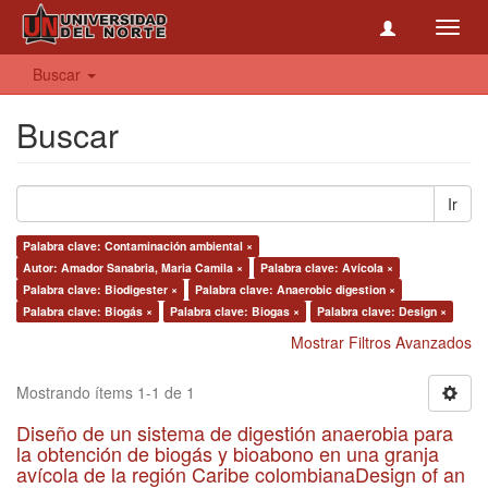
Toggl
navig
Buscar
Buscar
Ir
Palabra clave: Contaminación ambiental ×
Autor: Amador Sanabria, Maria Camila ×
Palabra clave: Avícola ×
Palabra clave: Biodigester ×
Palabra clave: Anaerobic digestion ×
Palabra clave: Biogás ×
Palabra clave: Biogas ×
Palabra clave: Design ×
Mostrar Filtros Avanzados
Mostrando ítems 1-1 de 1
Diseño de un sistema de digestión anaerobia para
la obtención de biogás y bioabono en una granja
avícola de la región Caribe colombianaDesign of an