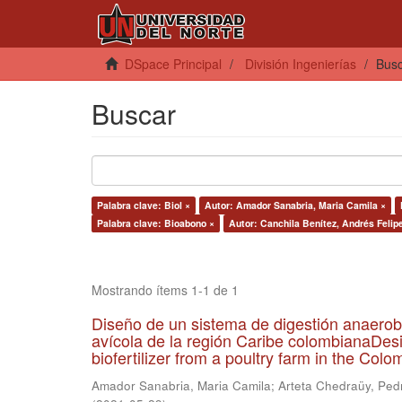
DSpace Principal
División Ingenierías
Bus
Buscar
Palabra clave: Biol ×
Autor: Amador Sanabria, Maria Camila ×
Palabra clave: Bioabono ×
Autor: Canchila Benítez, Andrés Felip
Mostrando ítems 1-1 de 1
Diseño de un sistema de digestión anaerob
avícola de la región Caribe colombianaDesi
biofertilizer from a poultry farm in the Co
Amador Sanabria, Maria Camila
;
Arteta Chedraüy, Ped