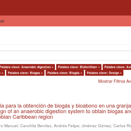
car
Palabra clave: Anaerobic digestion ×
Palabra clave: Biofertilizer ×
Palabra clave: Av
e ×
Palabra clave: Biogas ×
Palabra clave: Biogás ×
Palabra clave: Design ×
Mostrar Filtros 
ia para la obtención de biogás y bioabono en una granja
gn of an anaerobic digestion system to obtain biogas an
lombian Caribbean region
ro Manuel
;
Canchila Benítez, Andrés Felipe
;
Jiménez Gómez, Carlos Ri