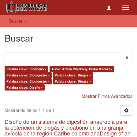
Toggl
navig
Buscar
Buscar
Ir
Palabra clave: Bioabono ×
Autor: Arteta Chedraüy, Pedro Manuel ×
Palabra clave: Biodigestor ×
Palabra clave: Biogas ×
Palabra clave: Biodigester ×
Palabra clave: Biogás ×
Palabra clave: Diseño ×
Mostrar Filtros Avanzados
Mostrando ítems 1-1 de 1
Diseño de un sistema de digestión anaerobia para
la obtención de biogás y bioabono en una granja
avícola de la región Caribe colombianaDesign of an