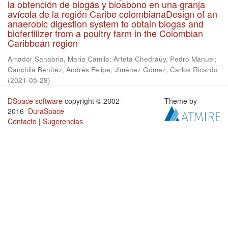
la obtención de biogás y bioabono en una granja
avícola de la región Caribe colombianaDesign of an
anaerobic digestion system to obtain biogas and
biofertilizer from a poultry farm in the Colombian
Caribbean region
Amador Sanabria, Maria Camila
;
Arteta Chedraüy, Pedro Manuel
;
Canchila Benítez, Andrés Felipe
;
Jiménez Gómez, Carlos Ricardo
(
2021-05-29
)
DSpace software
copyright © 2002-
Theme by
2016
DuraSpace
Contacto
|
Sugerencias