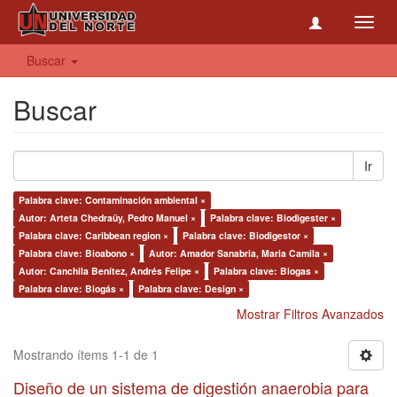
Toggl
navig
Buscar
Buscar
Ir
Palabra clave: Contaminación ambiental ×
Autor: Arteta Chedraüy, Pedro Manuel ×
Palabra clave: Biodigester ×
Palabra clave: Caribbean region ×
Palabra clave: Biodigestor ×
Palabra clave: Bioabono ×
Autor: Amador Sanabria, Maria Camila ×
Autor: Canchila Benítez, Andrés Felipe ×
Palabra clave: Biogas ×
Palabra clave: Biogás ×
Palabra clave: Design ×
Mostrar Filtros Avanzados
Mostrando ítems 1-1 de 1
Diseño de un sistema de digestión anaerobia para