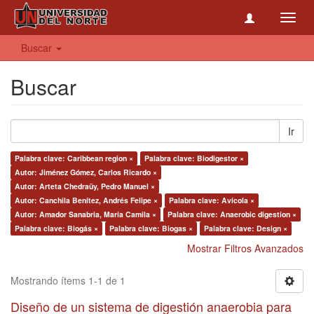
Toggl
navig
Buscar
Buscar
Ir
Palabra clave: Caribbean region ×
Palabra clave: Biodigestor ×
Autor: Jiménez Gómez, Carlos Ricardo ×
Autor: Arteta Chedraüy, Pedro Manuel ×
Autor: Canchila Benítez, Andrés Felipe ×
Palabra clave: Avícola ×
Autor: Amador Sanabria, Maria Camila ×
Palabra clave: Anaerobic digestion ×
Palabra clave: Biogás ×
Palabra clave: Biogas ×
Palabra clave: Design ×
Mostrar Filtros Avanzados
Mostrando ítems 1-1 de 1
Diseño de un sistema de digestión anaerobia para