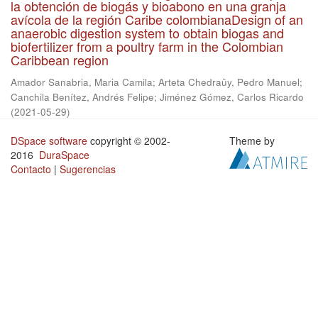
la obtención de biogás y bioabono en una granja
avícola de la región Caribe colombianaDesign of an
anaerobic digestion system to obtain biogas and
biofertilizer from a poultry farm in the Colombian
Caribbean region
Amador Sanabria, Maria Camila
;
Arteta Chedraüy, Pedro Manuel
;
Canchila Benítez, Andrés Felipe
;
Jiménez Gómez, Carlos Ricardo
(
2021-05-29
)
DSpace software
copyright © 2002-
Theme by
2016
DuraSpace
Contacto
|
Sugerencias