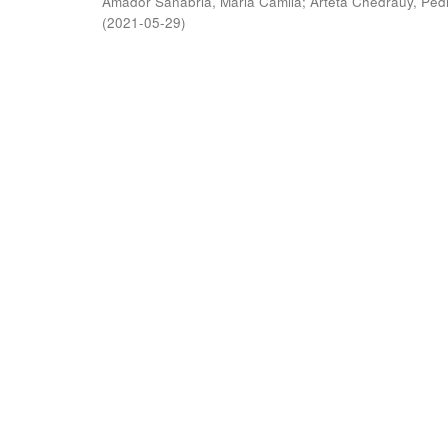
Amador Sanabria, Maria Camila
;
Arteta Chedraüy, Ped
(
2021-05-29
)