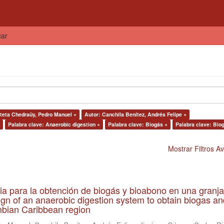
car
rteta Chedraüy, Pedro Manuel ×
Autor: Canchila Benítez, Andrés Felipe ×
Palabra clave: Anaerobic digestion ×
Palabra clave: Biogás ×
Palabra clave: Bio
Mostrar Filtros 
ia para la obtención de biogás y bioabono en una granja
gn of an anaerobic digestion system to obtain biogas an
lombian Caribbean region