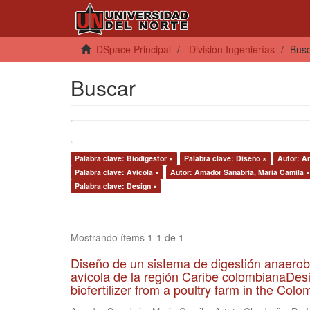
DSpace Principal
División Ingenierías
Bus
Buscar
Palabra clave: Biodigestor ×
Palabra clave: Diseño ×
Autor: A
Palabra clave: Avícola ×
Autor: Amador Sanabria, Maria Camila ×
Palabra clave: Design ×
Mostrando ítems 1-1 de 1
Diseño de un sistema de digestión anaerob
avícola de la región Caribe colombianaDesi
biofertilizer from a poultry farm in the Co