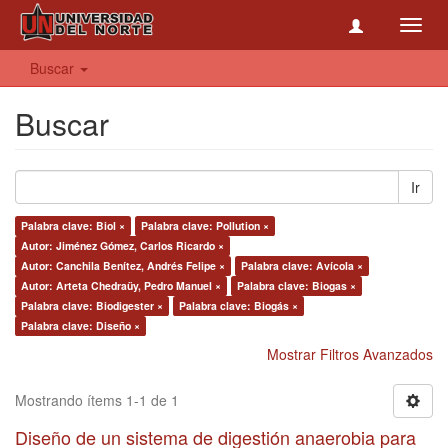
Toggl
navig
Buscar
Buscar
Ir
Palabra clave: Biol ×
Palabra clave: Pollution ×
Autor: Jiménez Gómez, Carlos Ricardo ×
Autor: Canchila Benítez, Andrés Felipe ×
Palabra clave: Avícola ×
Autor: Arteta Chedraüy, Pedro Manuel ×
Palabra clave: Biogas ×
Palabra clave: Biodigester ×
Palabra clave: Biogás ×
Palabra clave: Diseño ×
Mostrar Filtros Avanzados
Mostrando ítems 1-1 de 1
Diseño de un sistema de digestión anaerobia para