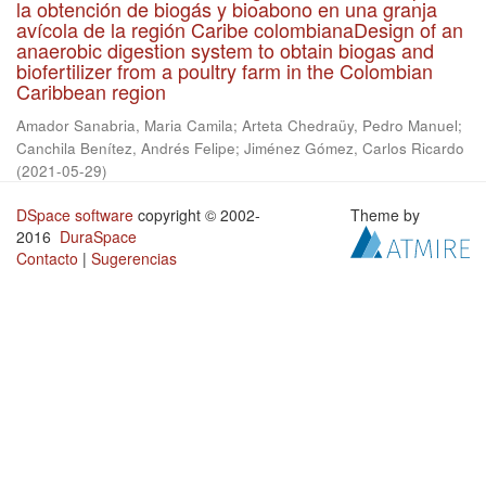
la obtención de biogás y bioabono en una granja
avícola de la región Caribe colombianaDesign of an
anaerobic digestion system to obtain biogas and
biofertilizer from a poultry farm in the Colombian
Caribbean region
Amador Sanabria, Maria Camila
;
Arteta Chedraüy, Pedro Manuel
;
Canchila Benítez, Andrés Felipe
;
Jiménez Gómez, Carlos Ricardo
(
2021-05-29
)
DSpace software
copyright © 2002-
Theme by
2016
DuraSpace
Contacto
|
Sugerencias