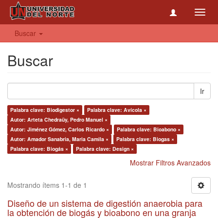
Toggl
navig
Buscar
Buscar
Ir
Palabra clave: Biodigestor ×
Palabra clave: Avícola ×
Autor: Arteta Chedraüy, Pedro Manuel ×
Autor: Jiménez Gómez, Carlos Ricardo ×
Palabra clave: Bioabono ×
Autor: Amador Sanabria, Maria Camila ×
Palabra clave: Biogas ×
Palabra clave: Biogás ×
Palabra clave: Design ×
Mostrar Filtros Avanzados
Mostrando ítems 1-1 de 1
Diseño de un sistema de digestión anaerobia para
la obtención de biogás y bioabono en una granja