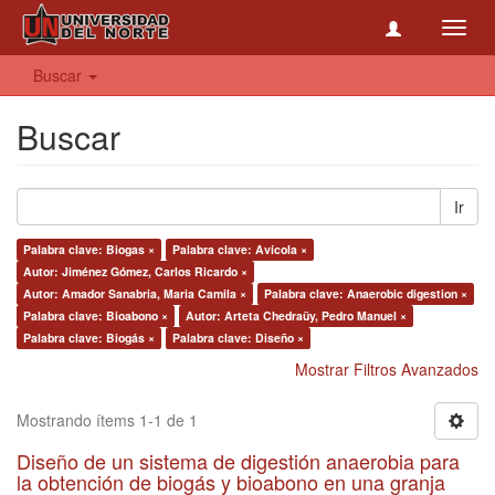
Toggl
navig
Buscar
Buscar
Ir
Palabra clave: Biogas ×
Palabra clave: Avícola ×
Autor: Jiménez Gómez, Carlos Ricardo ×
Autor: Amador Sanabria, Maria Camila ×
Palabra clave: Anaerobic digestion ×
Palabra clave: Bioabono ×
Autor: Arteta Chedraüy, Pedro Manuel ×
Palabra clave: Biogás ×
Palabra clave: Diseño ×
Mostrar Filtros Avanzados
Mostrando ítems 1-1 de 1
Diseño de un sistema de digestión anaerobia para
la obtención de biogás y bioabono en una granja