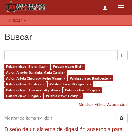
Toggl
navig
Buscar
Buscar
Ir
Palabra clave: Biofertilizer ×
Palabra clave: Biol ×
Autor: Amador Sanabria, Maria Camila ×
Autor: Arteta Chedraüy, Pedro Manuel ×
Palabra clave: Biodigester ×
Palabra clave: Bioabono ×
Palabra clave: Biodigestor ×
Palabra clave: Anaerobic digestion ×
Palabra clave: Biogás ×
Palabra clave: Biogas ×
Palabra clave: Design ×
Mostrar Filtros Avanzados
Mostrando ítems 1-1 de 1
Diseño de un sistema de digestión anaerobia para