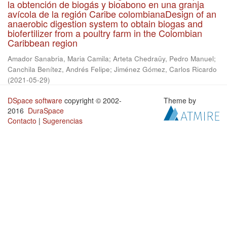
la obtención de biogás y bioabono en una granja
avícola de la región Caribe colombianaDesign of an
anaerobic digestion system to obtain biogas and
biofertilizer from a poultry farm in the Colombian
Caribbean region
Amador Sanabria, Maria Camila
;
Arteta Chedraüy, Pedro Manuel
;
Canchila Benítez, Andrés Felipe
;
Jiménez Gómez, Carlos Ricardo
(
2021-05-29
)
DSpace software
copyright © 2002-
Theme by
2016
DuraSpace
Contacto
|
Sugerencias