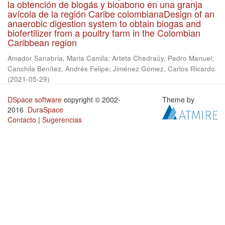
la obtención de biogás y bioabono en una granja
avícola de la región Caribe colombianaDesign of an
anaerobic digestion system to obtain biogas and
biofertilizer from a poultry farm in the Colombian
Caribbean region
Amador Sanabria, Maria Camila
;
Arteta Chedraüy, Pedro Manuel
;
Canchila Benítez, Andrés Felipe
;
Jiménez Gómez, Carlos Ricardo
(
2021-05-29
)
DSpace software
copyright © 2002-
Theme by
2016
DuraSpace
Contacto
|
Sugerencias