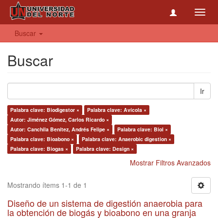
Toggl
navig
Buscar
Buscar
Ir
Palabra clave: Biodigestor ×
Palabra clave: Avícola ×
Autor: Jiménez Gómez, Carlos Ricardo ×
Autor: Canchila Benítez, Andrés Felipe ×
Palabra clave: Biol ×
Palabra clave: Bioabono ×
Palabra clave: Anaerobic digestion ×
Palabra clave: Biogas ×
Palabra clave: Design ×
Mostrar Filtros Avanzados
Mostrando ítems 1-1 de 1
Diseño de un sistema de digestión anaerobia para
la obtención de biogás y bioabono en una granja