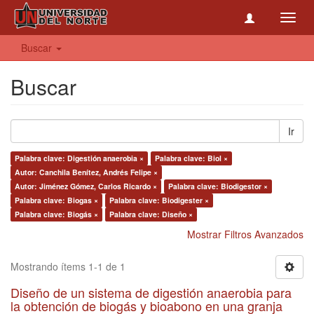
Toggl
navig
Buscar
Buscar
Ir
Palabra clave: Digestión anaerobia ×
Palabra clave: Biol ×
Autor: Canchila Benítez, Andrés Felipe ×
Autor: Jiménez Gómez, Carlos Ricardo ×
Palabra clave: Biodigestor ×
Palabra clave: Biogas ×
Palabra clave: Biodigester ×
Palabra clave: Biogás ×
Palabra clave: Diseño ×
Mostrar Filtros Avanzados
Mostrando ítems 1-1 de 1
Diseño de un sistema de digestión anaerobia para
la obtención de biogás y bioabono en una granja