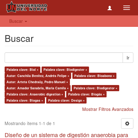
Toggl
navig
Buscar
Buscar
Ir
Palabra clave: Biol ×
Palabra clave: Biodigester ×
Autor: Canchila Benítez, Andrés Felipe ×
Palabra clave: Bioabono ×
Autor: Arteta Chedraüy, Pedro Manuel ×
Autor: Amador Sanabria, Maria Camila ×
Palabra clave: Biodigestor ×
Palabra clave: Anaerobic digestion ×
Palabra clave: Biogás ×
Palabra clave: Biogas ×
Palabra clave: Design ×
Mostrar Filtros Avanzados
Mostrando ítems 1-1 de 1
Diseño de un sistema de digestión anaerobia para