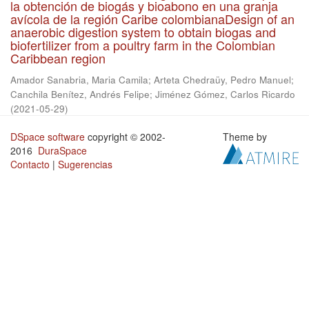
la obtención de biogás y bioabono en una granja
avícola de la región Caribe colombianaDesign of an
anaerobic digestion system to obtain biogas and
biofertilizer from a poultry farm in the Colombian
Caribbean region
Amador Sanabria, Maria Camila
;
Arteta Chedraüy, Pedro Manuel
;
Canchila Benítez, Andrés Felipe
;
Jiménez Gómez, Carlos Ricardo
(
2021-05-29
)
DSpace software
copyright © 2002-
Theme by
2016
DuraSpace
Contacto
|
Sugerencias