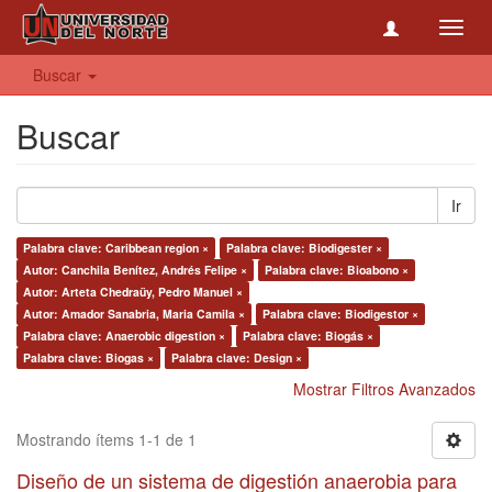
Toggl
navig
Buscar
Buscar
Ir
Palabra clave: Caribbean region ×
Palabra clave: Biodigester ×
Autor: Canchila Benítez, Andrés Felipe ×
Palabra clave: Bioabono ×
Autor: Arteta Chedraüy, Pedro Manuel ×
Autor: Amador Sanabria, Maria Camila ×
Palabra clave: Biodigestor ×
Palabra clave: Anaerobic digestion ×
Palabra clave: Biogás ×
Palabra clave: Biogas ×
Palabra clave: Design ×
Mostrar Filtros Avanzados
Mostrando ítems 1-1 de 1
Diseño de un sistema de digestión anaerobia para