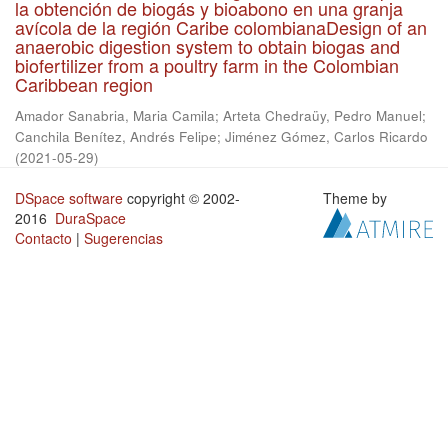
la obtención de biogás y bioabono en una granja
avícola de la región Caribe colombianaDesign of an
anaerobic digestion system to obtain biogas and
biofertilizer from a poultry farm in the Colombian
Caribbean region
Amador Sanabria, Maria Camila
;
Arteta Chedraüy, Pedro Manuel
;
Canchila Benítez, Andrés Felipe
;
Jiménez Gómez, Carlos Ricardo
(
2021-05-29
)
DSpace software
copyright © 2002-
Theme by
2016
DuraSpace
Contacto
|
Sugerencias