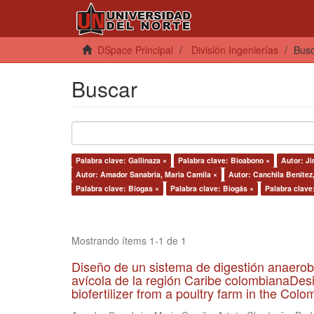
DSpace Principal
División Ingenierías
Bus
Buscar
Palabra clave: Gallinaza ×
Palabra clave: Bioabono ×
Autor: J
Autor: Amador Sanabria, Maria Camila ×
Autor: Canchila Benítez
Palabra clave: Biogas ×
Palabra clave: Biogás ×
Palabra clave
Mostrando ítems 1-1 de 1
Diseño de un sistema de digestión anaerob
avícola de la región Caribe colombianaDesi
biofertilizer from a poultry farm in the Co