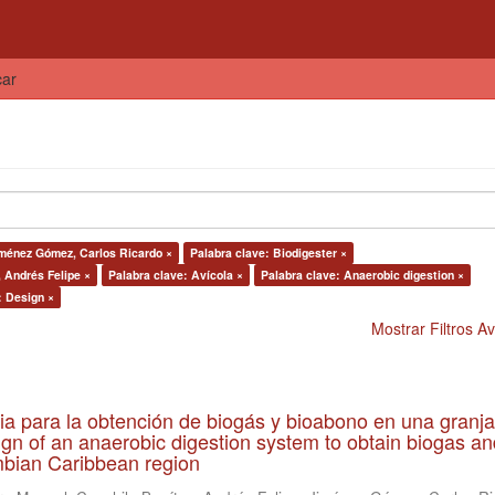
car
iménez Gómez, Carlos Ricardo ×
Palabra clave: Biodigester ×
, Andrés Felipe ×
Palabra clave: Avícola ×
Palabra clave: Anaerobic digestion ×
: Design ×
Mostrar Filtros 
ia para la obtención de biogás y bioabono en una granja
gn of an anaerobic digestion system to obtain biogas an
lombian Caribbean region