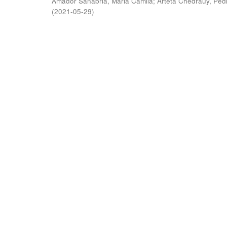
Amador Sanabria, Maria Camila
;
Arteta Chedraüy, Ped
(
2021-05-29
)