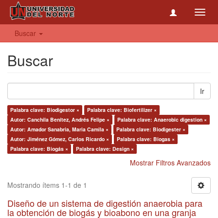
Toggl
navig
Buscar
Buscar
Ir
Palabra clave: Biodigestor ×
Palabra clave: Biofertilizer ×
Autor: Canchila Benítez, Andrés Felipe ×
Palabra clave: Anaerobic digestion ×
Autor: Amador Sanabria, Maria Camila ×
Palabra clave: Biodigester ×
Autor: Jiménez Gómez, Carlos Ricardo ×
Palabra clave: Biogas ×
Palabra clave: Biogás ×
Palabra clave: Design ×
Mostrar Filtros Avanzados
Mostrando ítems 1-1 de 1
Diseño de un sistema de digestión anaerobia para
la obtención de biogás y bioabono en una granja