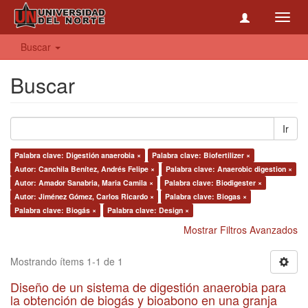
Toggl
navig
Buscar
Buscar
Ir
Palabra clave: Digestión anaerobia ×
Palabra clave: Biofertilizer ×
Autor: Canchila Benítez, Andrés Felipe ×
Palabra clave: Anaerobic digestion ×
Autor: Amador Sanabria, Maria Camila ×
Palabra clave: Biodigester ×
Autor: Jiménez Gómez, Carlos Ricardo ×
Palabra clave: Biogas ×
Palabra clave: Biogás ×
Palabra clave: Design ×
Mostrar Filtros Avanzados
Mostrando ítems 1-1 de 1
Diseño de un sistema de digestión anaerobia para
la obtención de biogás y bioabono en una granja