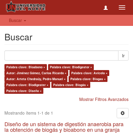
Toggl
navig
Buscar
Buscar
Ir
Palabra clave: Bioabono ×
Palabra clave: Biodigestor ×
Autor: Jiménez Gómez, Carlos Ricardo ×
Palabra clave: Avícola ×
Autor: Arteta Chedraüy, Pedro Manuel ×
Palabra clave: Biogas ×
Palabra clave: Biodigester ×
Palabra clave: Biogás ×
Palabra clave: Diseño ×
Mostrar Filtros Avanzados
Mostrando ítems 1-1 de 1
Diseño de un sistema de digestión anaerobia para
la obtención de biogás y bioabono en una granja