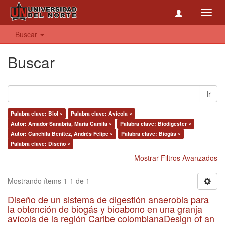
Toggl
navig
Buscar
Buscar
Ir
Palabra clave: Biol ×
Palabra clave: Avícola ×
Autor: Amador Sanabria, Maria Camila ×
Palabra clave: Biodigester ×
Autor: Canchila Benítez, Andrés Felipe ×
Palabra clave: Biogás ×
Palabra clave: Diseño ×
Mostrar Filtros Avanzados
Mostrando ítems 1-1 de 1
Diseño de un sistema de digestión anaerobia para
la obtención de biogás y bioabono en una granja
avícola de la región Caribe colombianaDesign of an