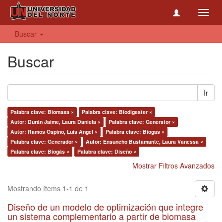
Toggl
navig
Buscar
Buscar
Ir
Palabra clave: Biomasa ×
Palabra clave: Biodigester ×
Autor: Durán Jaime, Laura Daniela ×
Palabra clave: Generator ×
Autor: Ramos Ospino, Luis Angel ×
Palabra clave: Biogas ×
Palabra clave: Generador ×
Autor: Ensuncho Bustamante, Laura Vanessa ×
Palabra clave: Biogás ×
Palabra clave: Diseño ×
Mostrar Filtros Avanzados
Mostrando ítems 1-1 de 1
Diseño de un modelo de optimización que integre
un sistema complementario a partir de biomasa