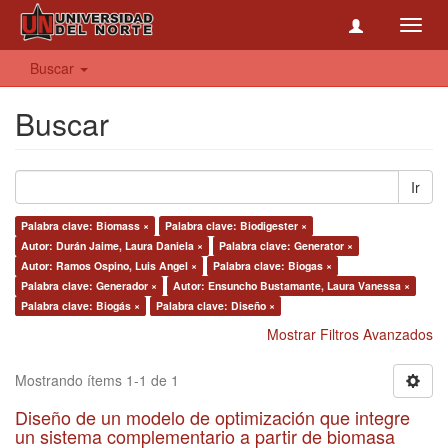
Toggl
navig
Buscar
Buscar
Ir
Palabra clave: Biomass ×
Palabra clave: Biodigester ×
Autor: Durán Jaime, Laura Daniela ×
Palabra clave: Generator ×
Autor: Ramos Ospino, Luis Angel ×
Palabra clave: Biogas ×
Palabra clave: Generador ×
Autor: Ensuncho Bustamante, Laura Vanessa ×
Palabra clave: Biogás ×
Palabra clave: Diseño ×
Mostrar Filtros Avanzados
Mostrando ítems 1-1 de 1
Diseño de un modelo de optimización que integre
un sistema complementario a partir de biomasa