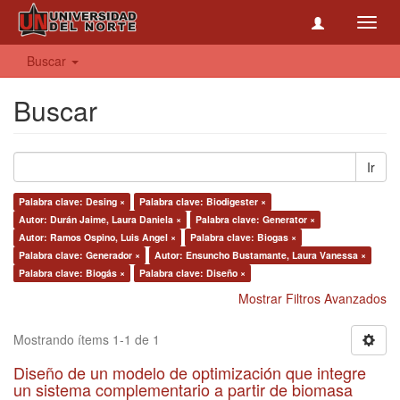
Toggl
navig
Buscar
Buscar
Ir
Palabra clave: Desing ×
Palabra clave: Biodigester ×
Autor: Durán Jaime, Laura Daniela ×
Palabra clave: Generator ×
Autor: Ramos Ospino, Luis Angel ×
Palabra clave: Biogas ×
Palabra clave: Generador ×
Autor: Ensuncho Bustamante, Laura Vanessa ×
Palabra clave: Biogás ×
Palabra clave: Diseño ×
Mostrar Filtros Avanzados
Mostrando ítems 1-1 de 1
Diseño de un modelo de optimización que integre
un sistema complementario a partir de biomasa