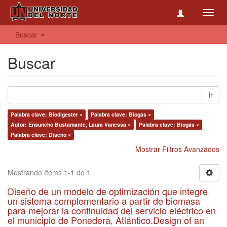
Toggl
navig
Buscar
Buscar
Ir
Palabra clave: Biodigester ×
Palabra clave: Biogas ×
Autor: Ensuncho Bustamante, Laura Vanessa ×
Palabra clave: Biogás ×
Palabra clave: Diseño ×
Mostrar Filtros Avanzados
Mostrando ítems 1-1 de 1
Diseño de un modelo de optimización que integre
un sistema complementario a partir de biomasa
para mejorar la continuidad del servicio eléctrico en
el municipio de Ponedera, Atlántico.Design of an