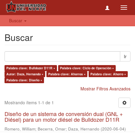
Toggl
navig
Buscar
Buscar
Ir
Palabra clave: Bulldozer D11R ×
Palabra clave: Ciclo de Operación ×
Autor: Daza, Hernando ×
Palabra clave: Ahorros ×
Palabra clave: Ahorro ×
Palabra clave: Diseño ×
Mostrar Filtros Avanzados
Mostrando ítems 1-1 de 1
Diseño de un sistema de conversión dual (GNL +
Diésel) para un motor diésel de Bulldozer D11R
Romero, William
;
Becerra, Omar
;
Daza, Hernando
(
2020-06-04
)