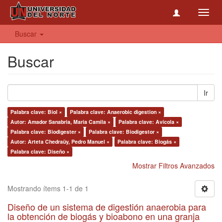
Toggl
navig
Buscar
Buscar
Ir
Palabra clave: Biol ×
Palabra clave: Anaerobic digestion ×
Autor: Amador Sanabria, Maria Camila ×
Palabra clave: Avícola ×
Palabra clave: Biodigester ×
Palabra clave: Biodigestor ×
Autor: Arteta Chedraüy, Pedro Manuel ×
Palabra clave: Biogás ×
Palabra clave: Diseño ×
Mostrar Filtros Avanzados
Mostrando ítems 1-1 de 1
Diseño de un sistema de digestión anaerobia para
la obtención de biogás y bioabono en una granja