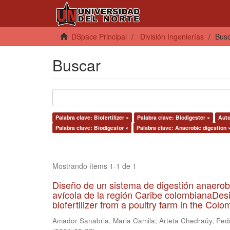
DSpace Principal
División Ingenierías
Bus
Buscar
Palabra clave: Biofertilizer ×
Palabra clave: Biodigester ×
Auto
Palabra clave: Biodigestor ×
Palabra clave: Anaerobic digestion 
Mostrando ítems 1-1 de 1
Diseño de un sistema de digestión anaerob
avícola de la región Caribe colombianaDesi
biofertilizer from a poultry farm in the Co
Amador Sanabria, Maria Camila
;
Arteta Chedraüy, Ped