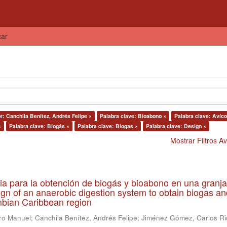
car
r: Canchila Benítez, Andrés Felipe ×
Palabra clave: Bioabono ×
Palabra clave: Avíco
×
Palabra clave: Biogás ×
Palabra clave: Biogas ×
Palabra clave: Design ×
Mostrar Filtros 
ia para la obtención de biogás y bioabono en una granja
gn of an anaerobic digestion system to obtain biogas an
lombian Caribbean region
ro Manuel
;
Canchila Benítez, Andrés Felipe
;
Jiménez Gómez, Carlos Ri