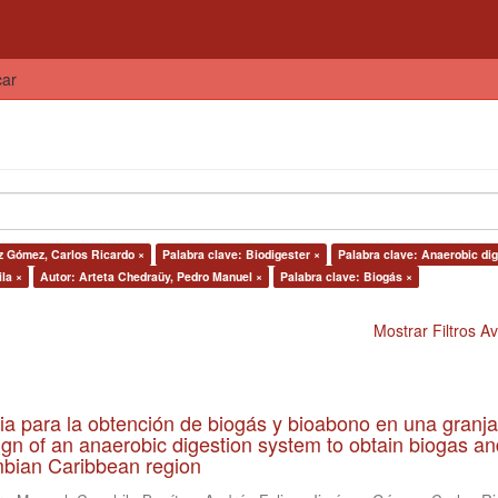
car
z Gómez, Carlos Ricardo ×
Palabra clave: Biodigester ×
Palabra clave: Anaerobic dig
la ×
Autor: Arteta Chedraüy, Pedro Manuel ×
Palabra clave: Biogás ×
Mostrar Filtros 
ia para la obtención de biogás y bioabono en una granja
gn of an anaerobic digestion system to obtain biogas an
lombian Caribbean region