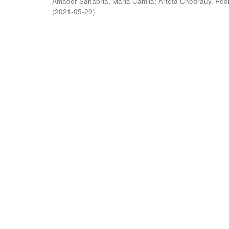
Amador Sanabria, Maria Camila
;
Arteta Chedraüy, Ped
(
2021-05-29
)