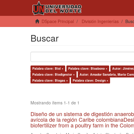
DSpace Principal
División Ingenierías
Bus
Buscar
Palabra clave: Biol ×
Palabra clave: Bioabono ×
Autor: Jiméne
Palabra clave: Biodigestor ×
Autor: Amador Sanabria, Maria Cami
Palabra clave: Biogas ×
Palabra clave: Design ×
Mostrando ítems 1-1 de 1
Diseño de un sistema de digestión anaerob
avícola de la región Caribe colombianaDesi
biofertilizer from a poultry farm in the Co