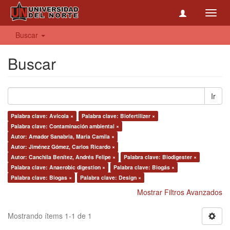
Toggl
navig
Buscar
Buscar
Ir
Palabra clave: Avícola ×
Palabra clave: Biofertilizer ×
Palabra clave: Contaminación ambiental ×
Autor: Amador Sanabria, Maria Camila ×
Autor: Jiménez Gómez, Carlos Ricardo ×
Autor: Canchila Benítez, Andrés Felipe ×
Palabra clave: Biodigester ×
Palabra clave: Anaerobic digestion ×
Palabra clave: Biogás ×
Palabra clave: Biogas ×
Palabra clave: Design ×
Mostrar Filtros Avanzados
Mostrando ítems 1-1 de 1