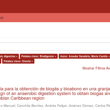
car
ic digestion ×
Palabra clave: Biodigestor ×
Autor: Amador Sanabria, Maria Camila ×
Palabra clave: Diseño ×
Mostrar Filtros 
ia para la obtención de biogás y bioabono en una granja
gn of an anaerobic digestion system to obtain biogas an
lombian Caribbean region
ro Manuel
;
Canchila Benítez, Andrés Felipe
;
Jiménez Gómez, Carlos Ri