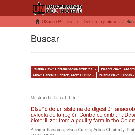
DSpace Principal
División Ingenierías
Bus
Buscar
Palabra clave: Contaminación ambiental ×
Palabra clave: Anaerob
Autor: Canchila Benítez, Andrés Felipe ×
Palabra clave: Biogás ×
Mostrando ítems 1-1 de 1
Diseño de un sistema de digestión anaerob
avícola de la región Caribe colombianaDesi
biofertilizer from a poultry farm in the Co
Amador Sanabria, Maria Camila
;
Arteta Chedraüy, Ped