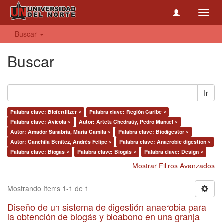
Toggl
navig
Buscar
Buscar
Ir
Palabra clave: Biofertilizer ×
Palabra clave: Región Caribe ×
Palabra clave: Avícola ×
Autor: Arteta Chedraüy, Pedro Manuel ×
Autor: Amador Sanabria, Maria Camila ×
Palabra clave: Biodigestor ×
Autor: Canchila Benítez, Andrés Felipe ×
Palabra clave: Anaerobic digestion ×
Palabra clave: Biogas ×
Palabra clave: Biogás ×
Palabra clave: Design ×
Mostrar Filtros Avanzados
Mostrando ítems 1-1 de 1
Diseño de un sistema de digestión anaerobia para
la obtención de biogás y bioabono en una granja