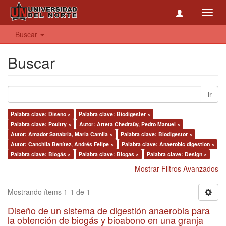
Toggl
navig
Buscar
Buscar
Ir
Palabra clave: Diseño ×
Palabra clave: Biodigester ×
Palabra clave: Poultry ×
Autor: Arteta Chedraüy, Pedro Manuel ×
Autor: Amador Sanabria, Maria Camila ×
Palabra clave: Biodigestor ×
Autor: Canchila Benítez, Andrés Felipe ×
Palabra clave: Anaerobic digestion ×
Palabra clave: Biogás ×
Palabra clave: Biogas ×
Palabra clave: Design ×
Mostrar Filtros Avanzados
Mostrando ítems 1-1 de 1
Diseño de un sistema de digestión anaerobia para
la obtención de biogás y bioabono en una granja