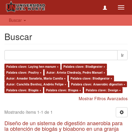
Toggl
navig
Buscar
Buscar
Ir
Palabra clave: Laying hen manure ×
Palabra clave: Biodigester ×
Palabra clave: Poultry ×
Autor: Arteta Chedraüy, Pedro Manuel ×
Autor: Amador Sanabria, Maria Camila ×
Palabra clave: Biodigestor ×
Autor: Canchila Benítez, Andrés Felipe ×
Palabra clave: Anaerobic digestion ×
Palabra clave: Biogás ×
Palabra clave: Biogas ×
Palabra clave: Design ×
Mostrar Filtros Avanzados
Mostrando ítems 1-1 de 1
Diseño de un sistema de digestión anaerobia para
la obtención de biogás y bioabono en una granja