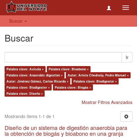
Toggl
navig
Buscar
Buscar
Ir
Palabra clave: Avícola ×
Palabra clave: Bioabono ×
Palabra clave: Anaerobic digestion ×
Autor: Arteta Chedraüy, Pedro Manuel ×
Autor: Jiménez Gómez, Carlos Ricardo ×
Palabra clave: Biodigestor ×
Palabra clave: Biodigester ×
Palabra clave: Biogás ×
Palabra clave: Diseño ×
Mostrar Filtros Avanzados
Mostrando ítems 1-1 de 1
Diseño de un sistema de digestión anaerobia para
la obtención de biogás y bioabono en una granja