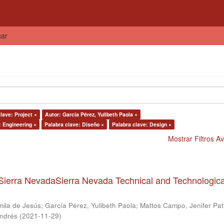
car
lave: Project ×
Autor: García Pérez, Yulibeth Paola ×
: Engineering ×
Palabra clave: Diseño ×
Palabra clave: Design ×
Mostrar Filtros 
Sierra NevadaSierra Nevada Technical and Technologica
mila de Jesús
;
García Pérez, Yulibeth Paola
;
Mattos Campo, Jenifer Patr
Andrés
(
2021-11-29
)