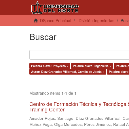
DSpace Principal
División Ingenierías
Bus
Buscar
Palabra clave: Proyecto ×
Palabra clave: Ingeniería ×
Palabra c
Autor: Díaz Granados Villarreal, Camila de Jesús ×
Palabra clave
Mostrando ítems 1-1 de 1
Centro de Formación Técnica y Tecnóloga 
Training Center
Amador Rojas, Santiago
;
Díaz Granados Villarreal, Ca
Muñoz Vega, Olga Mercedes
;
Pérez Jiménez, Rafael 